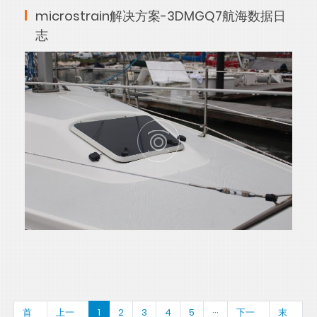
microstrain解决方案-3DMGQ7航海数据日
志
首
上一
1
2
3
4
5
···
下一
末