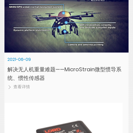
2021-06-09
解决无人机重量难题——MicroStrain微型惯导系
统、惯性传感器
查看详情