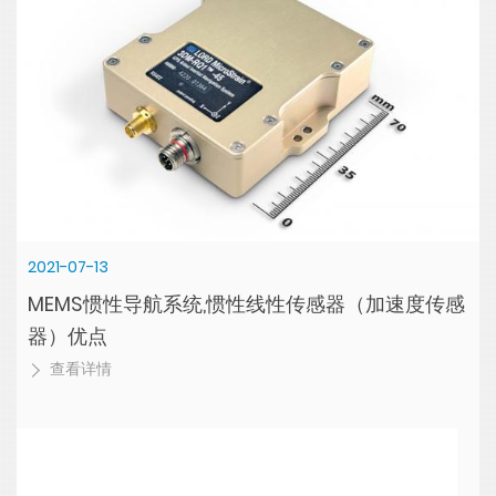
2021-07-13
MEMS惯性导航系统,惯性线性传感器（加速度传感
器）优点
查看详情