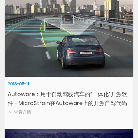
2018-05-11
Autoware：用于自动驾驶汽车的“一体化”开源软
件 - MicroStrain在Autoware上的开源自驾代码
查看详情