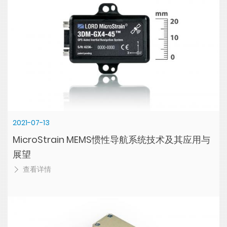
2021-07-13
MicroStrain MEMS惯性导航系统技术及其应用与
展望
查看详情