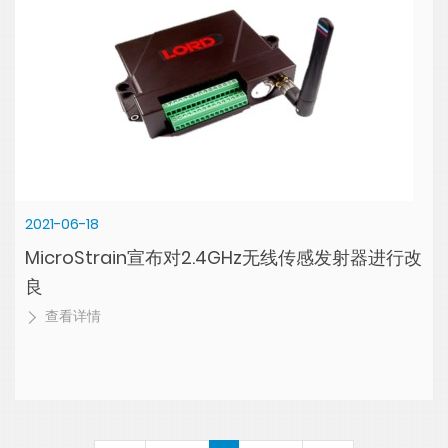
2021-06-18
MicroStrain宣布对2.4GHz无线传感发射器进行改
良
查看详情